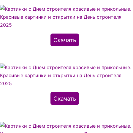
Скачать
Скачать