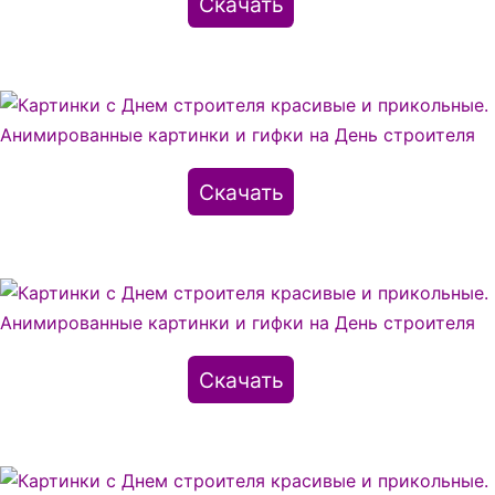
Скачать
Скачать
Скачать