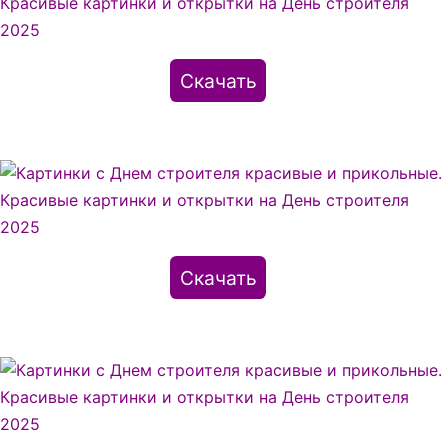
Скачать
Скачать