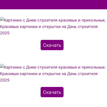
Скачать
Скачать