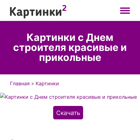
Картинки с Днем
строителя красивые и
прикольные
Главная
Картинки
Строка
навигации
Скачать