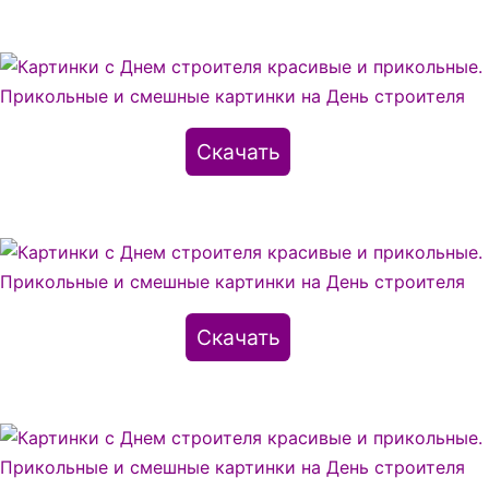
Скачать
Скачать