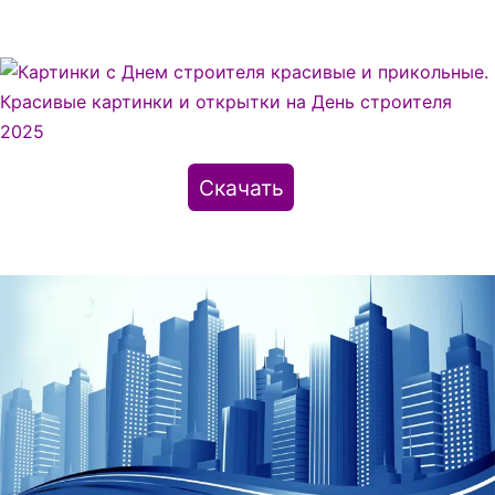
Скачать