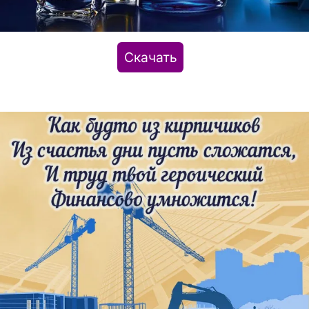
Скачать