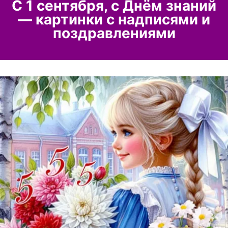
С 1 сентября, с Днём знаний
—
картинки с надписями и
поздравлениями