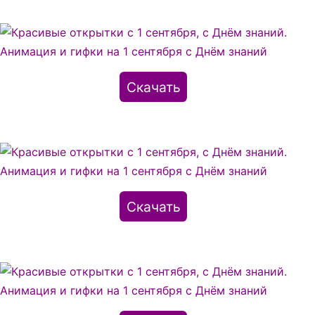
Скачать
Скачать