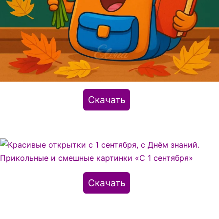
Скачать
Скачать