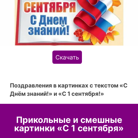
Скачать
Поздравления в картинках с текстом «С
Днём знаний!» и «С 1 сентября!»
Прикольные и смешные
картинки «С 1 сентября»