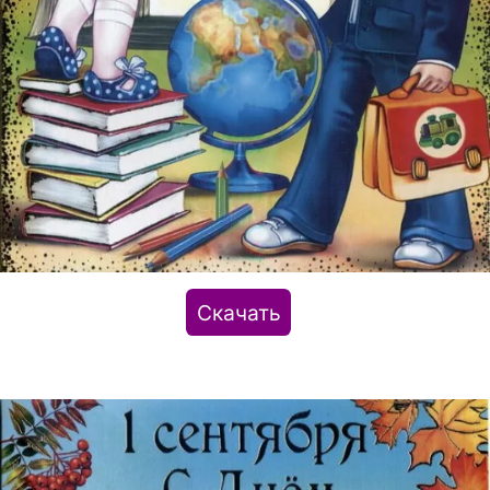
Скачать