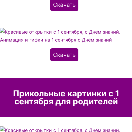
Скачать
Скачать
Прикольные картинки с 1
сентября для родителей