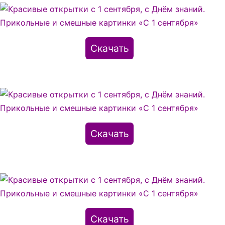
Скачать
Скачать
Скачать