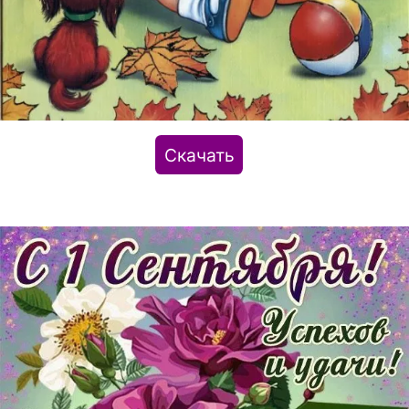
Скачать