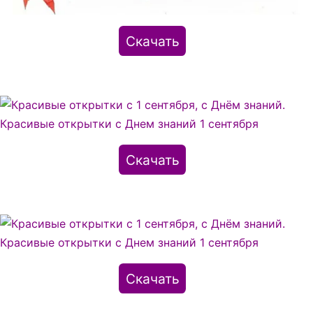
Скачать
Скачать
Скачать